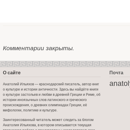
Комментарии закрыты.
О сайте
Почта
anato
Анатолий Ильяхов — краснодарский писатель, автор книг
о культуре и истории античности. Здесь вы найдёте книги
о культуре застольев и любви в древней Греции и Риме, об
истории иноязычных слов латинского и греческого
происхождения, о древних олимпиадах Греции, её
мифологии, политике и культуре.
Заинтересованный читатель может следить за блогом
Анатолия Ильяхова, в котором описывается текущая